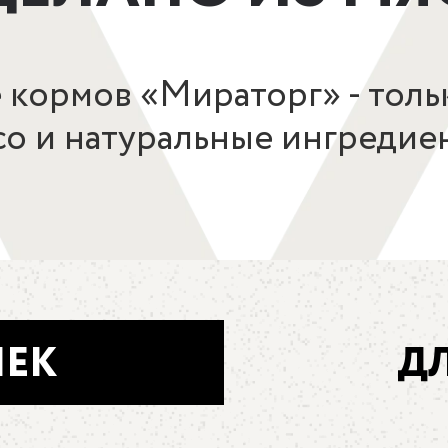
е кормов «Мираторг» - толь
со и натуральные ингредие
ШЕК
Д