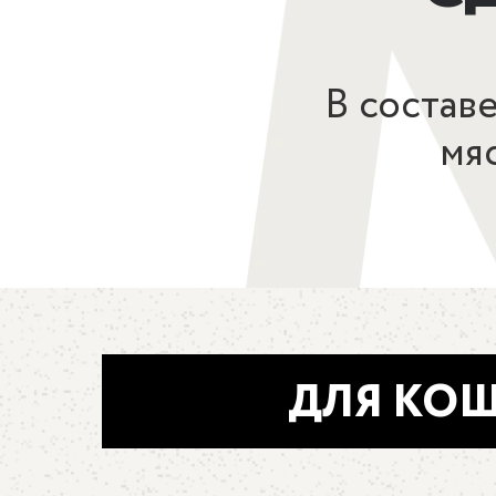
В состав
мя
ДЛЯ КО