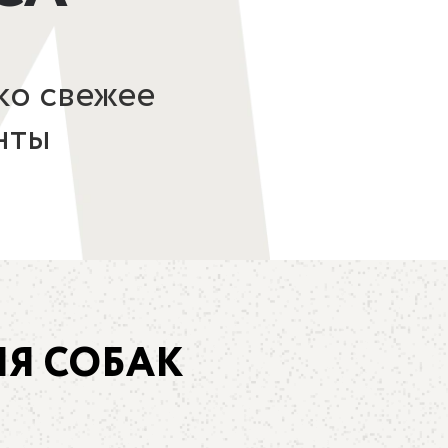
ко свежее
нты
ЛЯ СОБАК