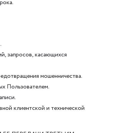
рока.
.
ий, запросов, касающихся
предотвращения мошенничества.
ых Пользователем.
аписи.
ивной клиентской и технической