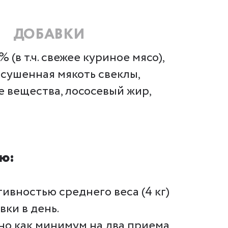
ДОБАВКИ
(в т.ч. свежее куриное мясо),
ысушенная мякоть свеклы,
е вещества, лососевый жир,
ю:
ивностью среднего веса (4 кг)
вки в день.
но как минимум на два приема