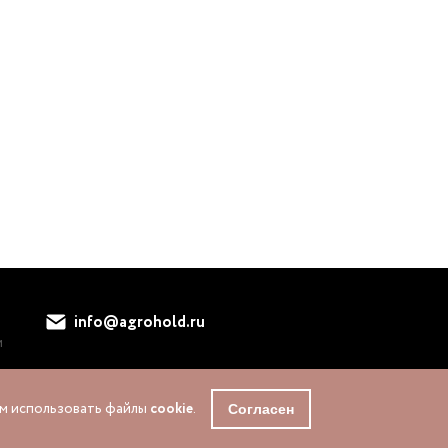
info@agrohold.ru
и
жем использовать файлы
cookie
.
Согласен
Политика конфиденциальности